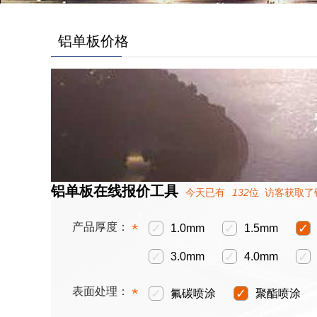
铝单板价格
铝单板在线报价工具
今天已有
132
位 访客获取了
产品厚度：
*
✓
✓
✓
1.0mm
1.5mm
✓
✓
✓
3.0mm
4.0mm
表面处理：
*
✓
✓
氟碳喷涂
聚酯喷涂