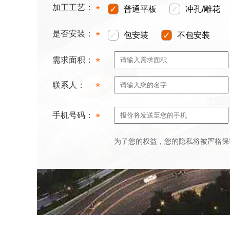
加工工艺：
*
✓
✓
普通平板
冲孔/雕花
是否安装：
*
✓
✓
包安装
不包安装
需求面积：
*
联系人：
*
手机号码：
*
为了您的权益，您的隐私将被严格保