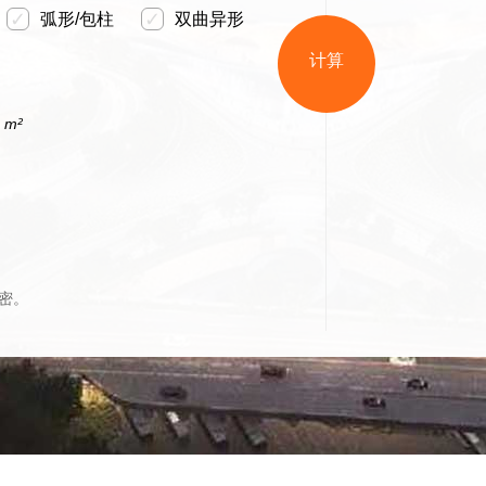
✓
✓
弧形/包柱
双曲异形
m²
密。